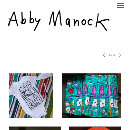
2
/
3